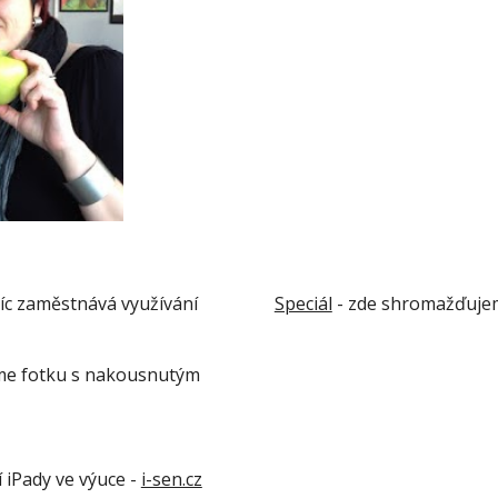
c zaměstnává využívání 
Speciál
 - zde shromažďujem
jsme fotku s nakousnutým 
 iPady ve výuce - 
i-sen.cz