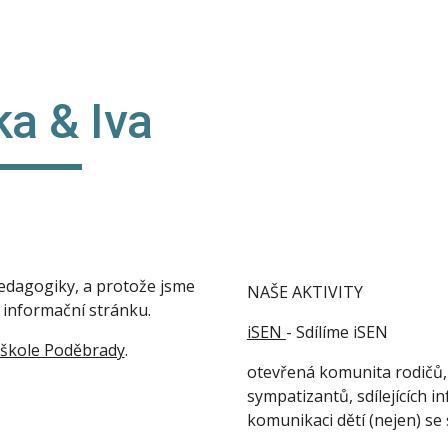
ip to main content
Skip to navigat
a & Iva
dagogiky, a protože jsme 
NAŠE AKTIVITY
 informační stránku.
iSEN 
- Sdílíme iSEN
í škole Poděbrady
. 
otevřená komunita rodičů, 
sympatizantů, sdílejících in
komunikaci dětí (nejen) se