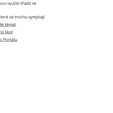
kou využití iPadů ve 
teré se trochu vymykají
le témat
ví škol
o Portálu