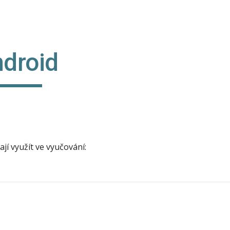
ip to main content
Skip to navigat
droid
jí využít ve vyučování: