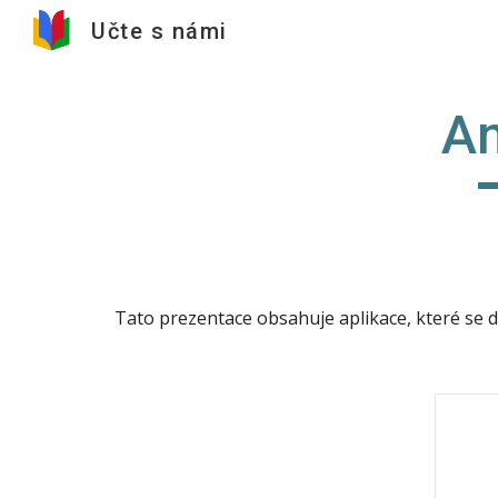
Učte s námi
Sk
An
Tato prezentace obsahuje aplikace, které se da