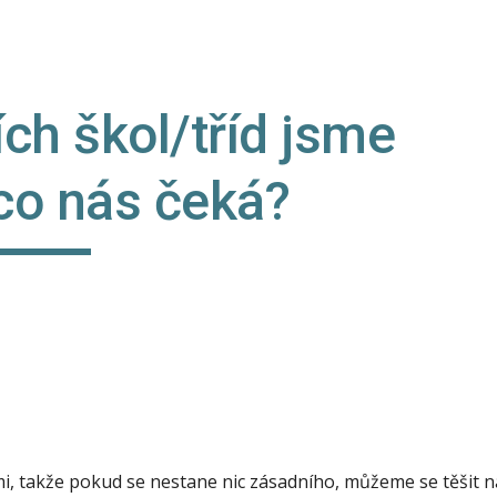
ip to main content
Skip to navigat
ch škol/tříd jsme 
 co nás čeká?
mi, takže pokud se nestane nic zásadního, můžeme se těšit n