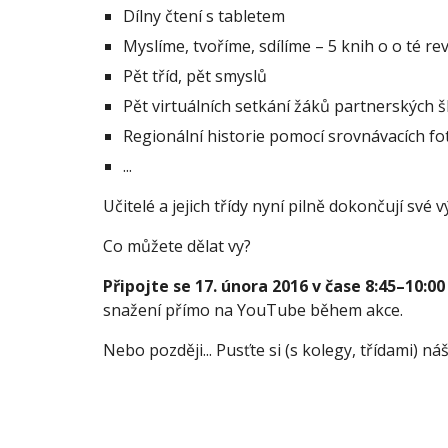
Dílny čtení s tabletem
Myslíme, tvoříme, sdílíme – 5 knih o o té re
Pět tříd, pět smyslů
Pět virtuálních setkání žáků partnerských š
Regionální historie pomocí srovnávacích fot
...
Učitelé a jejich třídy nyní pilně dokončují své 
Co můžete dělat vy?
Připojte se 17. února 2016 v čase 8:45–10:00
snažení přímo na YouTube během akce.
Nebo později... Pusťte si (s kolegy, třídami) 