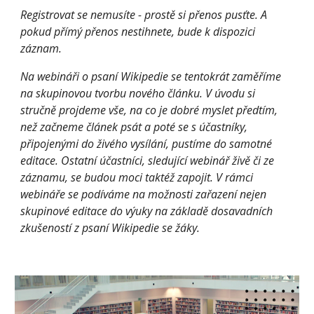
Registrovat se nemusíte - prostě si přenos pusťte. A 
pokud přímý přenos nestihnete, bude k dispozici 
záznam.
Na webináři o psaní Wikipedie se tentokrát zaměříme 
na skupinovou tvorbu nového článku. V úvodu si 
stručně projdeme vše, na co je dobré myslet předtím, 
než začneme článek psát a poté se s účastníky, 
připojenými do živého vysílání, pustíme do samotné 
editace. Ostatní účastníci, sledující webinář živě či ze 
záznamu, se budou moci taktéž zapojit. V rámci 
webináře se podíváme na možnosti zařazení nejen 
skupinové editace do výuky na základě dosavadních 
zkušeností z psaní Wikipedie se žáky.